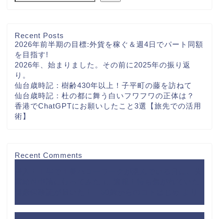
Recent Posts
2026年前半期の目標:外貨を稼ぐ＆週4日でパート同額
を目指す!
2026年、始まりました。その前に2025年の振り返
り。
仙台歳時記：樹齢430年以上！子平町の藤を訪ねて
仙台歳時記：杜の都に舞う白いフワフワの正体は？
香港でChatGPTにお願いしたこと3選【旅先での活用
術】
Recent Comments
潜入！１年で１番ハローワークが混んでいる日に、失
業給付申請に行ってみた
に
速報！待ち焦がれていた
健康保険証が届いた！｜50歳からのコトはじめ
より