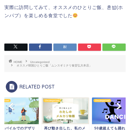
実際に訪問してみて、オススメのひとりご飯、혼밥(ホ
ンパプ）を楽しめる食堂でした
HOME
Uncategorized
オススメ韓国ひとりご飯「ムンスギミナリ食堂弘大本店」
RELATED POST
tegorized
Uncategorized
Uncategorized
天モバイルでのデザリ
再び動き出した、私のメ
50歳超えても踊れる