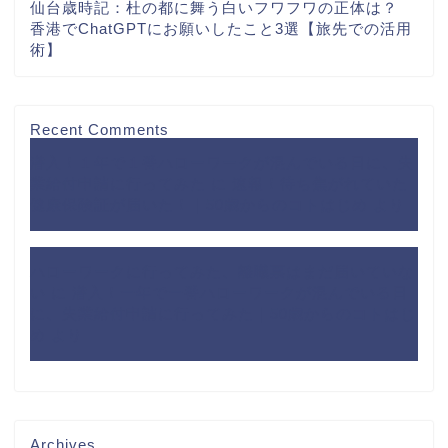
仙台歳時記：杜の都に舞う白いフワフワの正体は？
香港でChatGPTにお願いしたこと3選【旅先での活用
術】
Recent Comments
潜入！１年で１番ハローワークが混んでいる日に、失
業給付申請に行ってみた
に
速報！待ち焦がれていた
健康保険証が届いた！｜50歳からのコトはじめ
より
ハローワークに行ってみた、離職票はまだ届いていな
い
に
潜入！一年で一番ハローワークが混んでいる日
に、失業給付申請に行ってみた｜50歳からのコトはじ
め
より
Archives