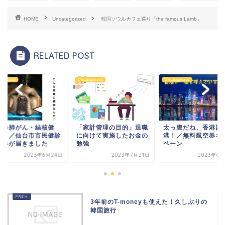
HOME
Uncategorized
韓国ソウルカフェ巡り「the famous Lamb」
RELATED POST
tegorized
Uncategorized
Uncategorized
夏の肺がん・結核健
「家計管理の目的」退職
太っ腹だね、香港国
？！／仙台市市民健診
に向けて実施したお金の
港！／無料航空券キ
診券が届きました
勉強
ペーン
2023年6月24日
2023年7月21日
2023年6月
3年前のT-moneyも使えた！久しぶりの
韓国旅行