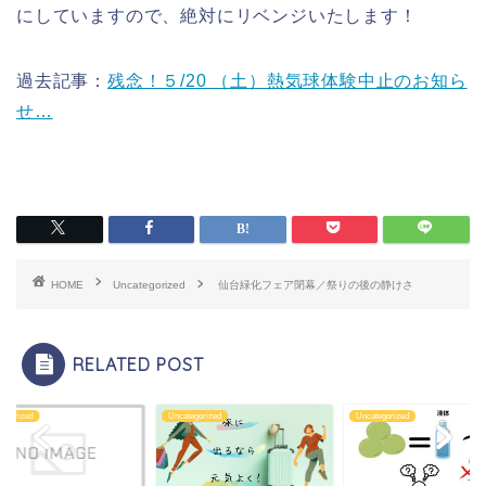
にしていますので、絶対にリベンジいたします！
過去記事：
残念！５/20 （土）熱気球体験中止のお知ら
せ…
HOME
Uncategorized
仙台緑化フェア閉幕／祭りの後の静けさ
RELATED POST
tegorized
Uncategorized
Uncategorized