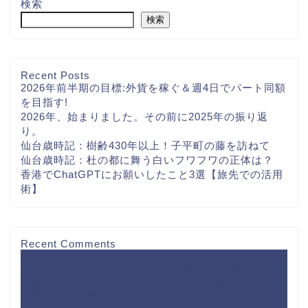
検索
検索
Recent Posts
2026年前半期の目標:外貨を稼ぐ＆週4日でパート同額
を目指す!
2026年、始まりました。その前に2025年の振り返
り。
仙台歳時記：樹齢430年以上！子平町の藤を訪ねて
仙台歳時記：杜の都に舞う白いフワフワの正体は？
香港でChatGPTにお願いしたこと3選【旅先での活用
術】
Recent Comments
潜入！１年で１番ハローワークが混んでいる日に、失
業給付申請に行ってみた
に
速報！待ち焦がれていた
健康保険証が届いた！｜50歳からのコトはじめ
より