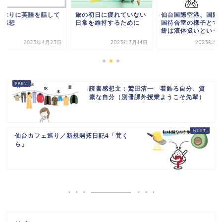
しぶりに英語を話して
旅の初日に疲れていない
仙台国際空港、国際
た感想
日常を維持するために
国待合室の様子とず
餅は液体扱いという
2023年4月23日
2023年7月14日
2023年5月
読書感想文：鷲田清一 着飾る自分、質
素な自分（別冊課外授業ようこそ先輩）
仙台カフェ巡り／新規開拓日記4「梵く
ら」