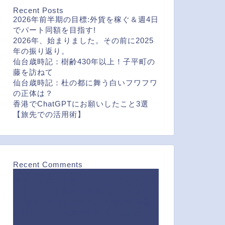
Recent Posts
2026年前半期の目標:外貨を稼ぐ＆週4日
でパート同額を目指す!
2026年、始まりました。その前に2025
年の振り返り。
仙台歳時記：樹齢430年以上！子平町の
藤を訪ねて
仙台歳時記：杜の都に舞う白いフワフワ
の正体は？
香港でChatGPTにお願いしたこと3選
【旅先での活用術】
Recent Comments
潜入！１年で１番ハローワークが混んで
いる日に、失業給付申請に行ってみた
に
速報！待ち焦がれていた健康保険証
が届いた！｜50歳からのコトはじめ
よ
り