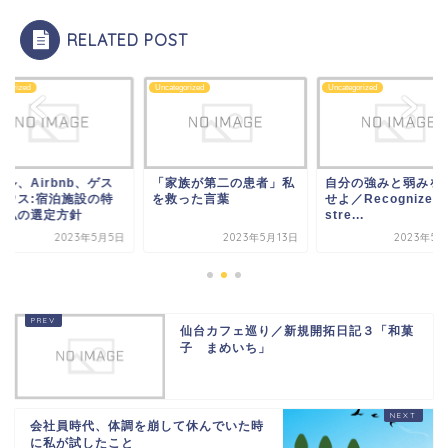
RELATED POST
tegorized
Uncategorized
Uncategorized
ル、Airbnb、ゲス
「家族が第二の患者」私
自分の強みと弱みを
ハウス:宿泊施設の特
を救った言葉
せよ／Recognize y
と私の選定方針
stre...
2023年5月5日
2023年5月13日
2023年5月
仙台カフェ巡り／新規開拓日記３「和菓
子 まめいち」
会社員時代、体調を崩して休んでいた時
に私が試したこと