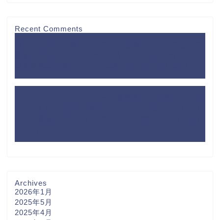
Recent Comments
潜入！１年で１番ハローワークが混んでいる日に、失
業給付申請に行ってみた
に
速報！待ち焦がれていた
健康保険証が届いた！｜50歳からのコトはじめ
より
ハローワークに行ってみた、離職票はまだ届いていな
い
に
潜入！一年で一番ハローワークが混んでいる日
に、失業給付申請に行ってみた｜50歳からのコトはじ
め
より
Archives
2026年1月
2025年5月
2025年4月