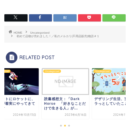
HOME
Uncategorized
初めて品物が売れました！／私のメルカリ(不用品販売)物語＃１
RELATED POST
tegorized
Uncategorized
Uncategorized
ボットにロケットに、
読書感想文：「Dark
デザリング生活、実
来が着実にやってきて
Horse 「好きなことだ
ラっとしていたこと
ます
けで生きる人」が...
2024年10月15日
2023年6月16日
2024年11