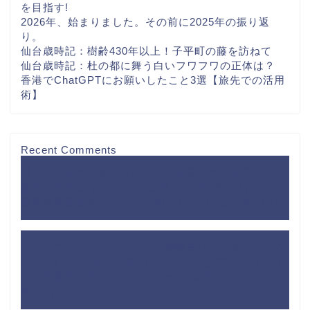
を目指す!
2026年、始まりました。その前に2025年の振り返
り。
仙台歳時記：樹齢430年以上！子平町の藤を訪ねて
仙台歳時記：杜の都に舞う白いフワフワの正体は？
香港でChatGPTにお願いしたこと3選【旅先での活用
術】
Recent Comments
潜入！１年で１番ハローワークが混んでいる日に、失
業給付申請に行ってみた
に
速報！待ち焦がれていた
健康保険証が届いた！｜50歳からのコトはじめ
より
ハローワークに行ってみた、離職票はまだ届いていな
い
に
潜入！一年で一番ハローワークが混んでいる日
に、失業給付申請に行ってみた｜50歳からのコトはじ
め
より