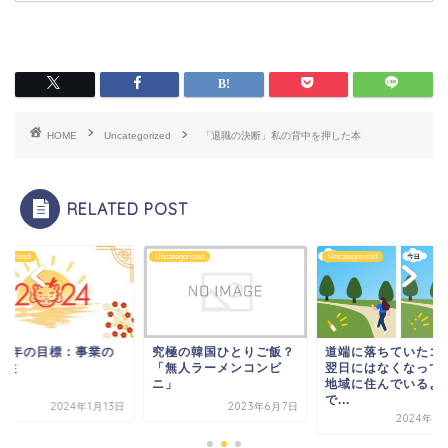
HOME
Uncategorized
「退職の決断」私の背中を押した本
RELATED POST
tegorized
Uncategorized
Uncategorized
024年の目標：事業の
究極の韓国ひとりご飯？
道端に落ちていたゴ
本柱
「無人ラーメンコンビ
翌日にはなくなって
ニ」
地域に住んでいるよ
で...
2024年1月13日
2023年6月7日
2024年7