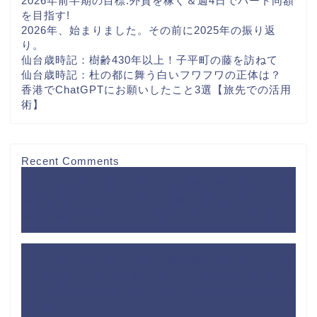
2026年前半期の目標:外貨を稼ぐ＆週4日でパート同額
を目指す!
2026年、始まりました。その前に2025年の振り返
り。
仙台歳時記：樹齢430年以上！子平町の藤を訪ねて
仙台歳時記：杜の都に舞う白いフワフワの正体は？
香港でChatGPTにお願いしたこと3選【旅先での活用
術】
Recent Comments
潜入！１年で１番ハローワークが混んでいる日に、失
業給付申請に行ってみた
に
速報！待ち焦がれていた
健康保険証が届いた！｜50歳からのコトはじめ
より
ハローワークに行ってみた、離職票はまだ届いていな
い
に
潜入！一年で一番ハローワークが混んでいる日
に、失業給付申請に行ってみた｜50歳からのコトはじ
め
より